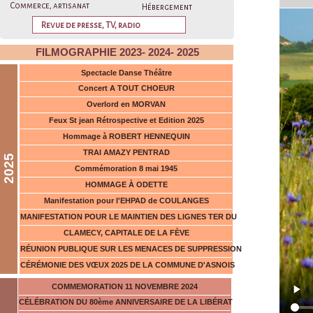
Commerce, artisanat
Hébergement
ter
Revue de presse, TV, radio
son
FILMOGRAPHIE 2023- 2024- 2025
met
Spectacle Danse Théâtre
fai
Concert A TOUT CHOEUR
Overlord en MORVAN
tou
Feux St jean Rétrospective et Edition 2025
l’a
Hommage à ROBERT HENNEQUIN
TRAI AMAZY PENTRAD
pr
2025
Commémoration 8 mai 1945
inv
HOMMAGE À ODETTE
Manifestation pour l'EHPAD de COULANGES
re
MANIFESTATION POUR LE MAINTIEN DES LIGNES TER DU
CLAMECY, CAPITALE DE LA FÈVE
RÉUNION PUBLIQUE SUR LES MENACES DE SUPPRESSION
CÉRÉMONIE DES VŒUX 2025 DE LA COMMUNE D'ASNOIS
COMMEMORATION 11 NOVEMBRE 2024
CÉLÉBRATION DU 80ème ANNIVERSAIRE DE LA LIBÉRAT