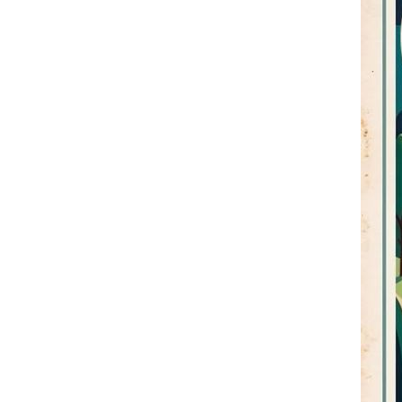
mat
Fêt
bar
Dan
mom
mag
qui
À v
sim
VIN
sam