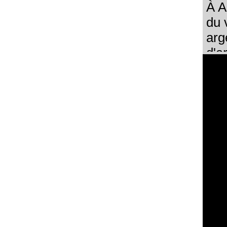
À A
À A
du 
du 
arg
arg
d'a
d'a
feu
feu
int
int
à r
à r
rép
rép
Mai
Mai
off
off
bou
bou
gen
gen
con
con
tou
tou
mar
mar