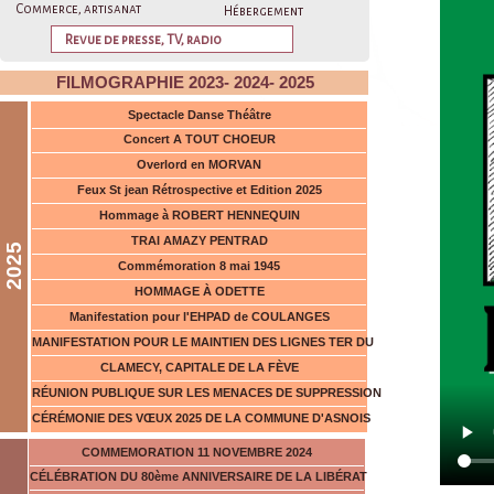
le 
le 
Commerce, artisanat
Hébergement
not
not
Revue de presse, TV, radio
Cin
Cin
FILMOGRAPHIE 2023- 2024- 2025
l'e
Spectacle Danse Théâtre
l'e
Concert A TOUT CHOEUR
Overlord en MORVAN
Feux St jean Rétrospective et Edition 2025
Hommage à ROBERT HENNEQUIN
TRAI AMAZY PENTRAD
2025
Commémoration 8 mai 1945
HOMMAGE À ODETTE
Manifestation pour l'EHPAD de COULANGES
MANIFESTATION POUR LE MAINTIEN DES LIGNES TER DU
CLAMECY, CAPITALE DE LA FÈVE
RÉUNION PUBLIQUE SUR LES MENACES DE SUPPRESSION
CÉRÉMONIE DES VŒUX 2025 DE LA COMMUNE D'ASNOIS
COMMEMORATION 11 NOVEMBRE 2024
CÉLÉBRATION DU 80ème ANNIVERSAIRE DE LA LIBÉRAT